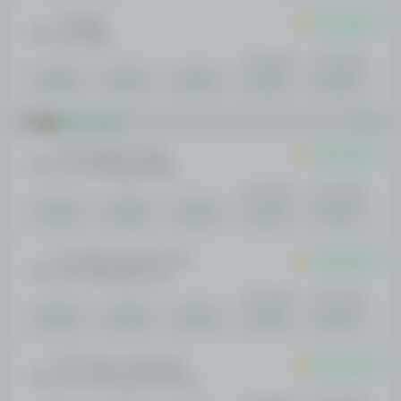
SV Ried
EM 27 MIN
SK Rapid
1
X
2
- de 2.5 gols
+ de 2.5 gols
3.06
3.17
2.19
1.85
1.85
Vtora Liga
PFC Sportist Svoge
EM 27 MIN
FC Pirin Blagoevgrad
1
X
2
- de 2.5 gols
+ de 2.5 gols
1.43
3.98
6.74
1.71
1.87
PFC Rilski Sportist Samokov
EM 27 MIN
PFC Spartak Pleven
1
X
2
- de 2.5 gols
+ de 2.5 gols
2.00
3.10
3.61
1.49
2.22
PFC Vihren Sandanski
EM 27 MIN
PFC Chernomorets Burgas