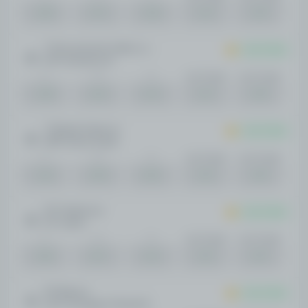
1.69
3.73
4.16
2.12
1.54
TJ Druzstevnik Velke Ludince
EM 27 MIN
KFC Komarno B
1
X
2
- de 2.5 gols
+ de 2.5 gols
1.49
4.24
5.12
2.21
1.50
TJ Banik Kalinovo
EM 27 MIN
MFK Dolny Kubin
1
X
2
- de 2.5 gols
+ de 2.5 gols
1.42
4.40
6.01
2.33
1.45
FK Podkonice
EM 27 MIN
FK Cadca
1
X
2
- de 2.5 gols
+ de 2.5 gols
1.93
3.57
3.31
2.15
1.53
FK Belusa
EM 27 MIN
DAC Dunajska Streda B