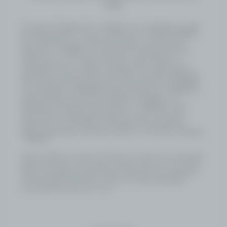
anos
A Loterias De Sergipe S/A – LOTESE é uma sociedade por ações
de capital fechado, inscrita no CNPJ sob o nº 58.352.342/0001-
50, constituída como subsidiária do Banco do Estado de
Sergipe S.A. – BANESE, com sede na Rua Olímpio de Souza
Campos Júnior, 31, Distrito Industrial – Inácio Barbosa –
Aracaju/SE, e tem por objeto o planejamento, organização e
operação do serviço público de loterias no Estado de Sergipe.
Sua constituição está amparada na Lei Estadual nº 8.790/2020,
na Lei Estadual nº 8.902/2021, alterada pela Lei nº 9.440/2024, e
regulamentada pelo Decreto Estadual nº 159/2022, com
alterações introduzidas pelo Decreto nº 1.108/2025, sendo
autorizada por deliberação direta do Governo do Estado,
estando as suas atividades submetidas à fiscalização da
Agência Reguladora de Serviços Públicos do Estado de Sergipe
- AGRESE.
Jogo é proibido a menores de 18 anos, oferece risco de grandes
perdas financeiras e em excesso podem causar riscos à saúde.
Veja nossa página de Jogo Responsável para mais detalhes e
as ferramentas disponíveis. Jogue com responsabilidade:
www.gamblersanonymous.org.