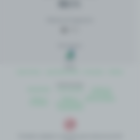
Método de Pagamento
Site Seguro
Sobre
Quem Somos
Jogo Responsável
Promoções
Notícias
Institucionais
Atendimento
Como Apostar
Politica de
Privacidade
Termos e
Regras e
Autoavaliação
Condições
Procedimentos
Transparência
Proibido cadastro e apostas para menores de 18