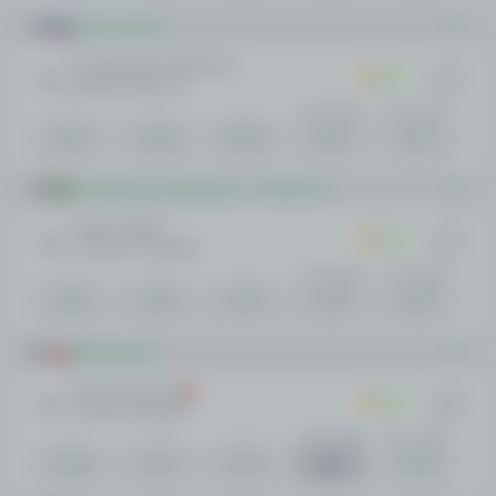
Liga Premier
FK Zenit São Petersburgo
1
1º T
Rodina Moscovo
28:16
0
1
X
2
- de 2.5 gols
+ de 2.5 gols
1.03
11.00
50.00
2.65
1.35
Campeonato Brasileiro - Feminino
Grémio RS(F)
0
1º T
Cruzeiro EC MG(F)
32:48
0
1
X
2
- de 2.5 gols
+ de 2.5 gols
2.90
2.55
2.45
1.22
3.00
Ekstraklasa
Slask Wroclaw
0
2º T
Cracóvia Krakow
83:52
0
1
X
2
- de 2.5 gols
+ de 2.5 gols
10.00
1.37
3.70
10.00