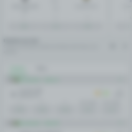
31:57
Cruzeiro MG
Mirassol FC
Depo
1
:
1
Conce
1
X
2
1
1.90
3.00
5.00
1.
Eventos ao vivo
Confira os principais eventos em tempo real e faça a sua
aposta!
Futebol
Tênis
Brasileirão - Série A
Cruzeiro MG
1
1º T
Mirassol FC
31:59
1
1
X
2
- de 2.5 gols
+ de 2.5 gols
1.90
3.00
5.00
4.75
1.14
Brasileirão - Série B