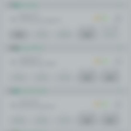
Superliga
Masters FC
1
2º T
Civil Service United FC
90:00
0
1
X
2
- de 2.5 gols
+ de 2.5 gols
6.50
100.00
6.75
Copa MTN 8
AmaZulu FC
3
2º T
Sekhukhune United
75:05
3
1
X
2
- de 2.5 gols
+ de 2.5 gols
3.50
1.55
4.70
Copa Emirates
Arsenal FC
2
2º T
Borussia Dortmund
74:03
3
1
X
2
- de 2.5 gols
+ de 2.5 gols
8.00
2.85
1.47