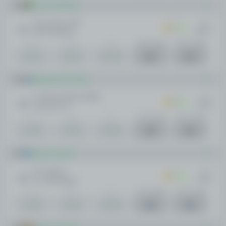
Copa Paulista
CA Linense SP
3
2º T
GD Prudente
69:09
1
1
X
2
- de 2.5 gols
+ de 2.5 gols
1.01
8.25
55.00
Segunda Divisão
CA River Plate (URU)
1
2º T
Huracan FC
70:50
0
1
X
2
- de 2.5 gols
+ de 2.5 gols
1.20
3.90
23.00
Liga Premier
FC Astana
2
2º T
FC Okzhetpes
74:08
1
1
X
2
- de 2.5 gols
+ de 2.5 gols
1.08
5.00
35.00