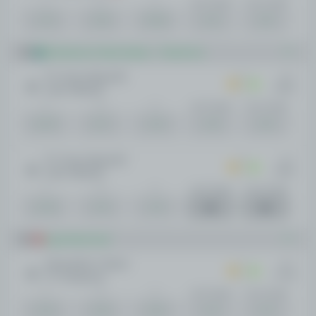
1
X
2
- de 2.5 gols
+ de 2.5 gols
1.70
2.00
19.00
2.10
1.55
Amistosos Interclubes - Feminino
FC Union Berlin(F)
0
2º T
Inter Milão(F)
70:48
1
1
X
2
- de 2.5 gols
+ de 2.5 gols
22.97
4.27
1.20
1.18
4.34
FC Union Berlin(F)
0
2º T
Inter Milão(F)
70:48
1
1
X
2
- de 2.5 gols
+ de 2.5 gols
22.00
4.10
1.20
Liga Nacional
Meshakhte Tkibuli
1
2º T
FC Samgurali
71:21
1
1
X
2
- de 2.5 gols
+ de 2.5 gols
5.20
1.60
2.95
1.75
1.75