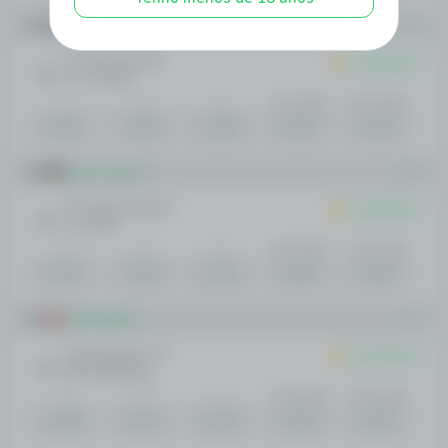
Eredivisie
SC Heerenveen
EM 12 MIN
FC Twente
1
X
2
- de 2.5 gols
+ de 2.5 gols
3.04
3.59
1.99
2.55
1.45
Liga Premier
FC Shirak Gyumri
EM 27 MIN
FC Noah
1
X
2
- de 2.5 gols
+ de 2.5 gols
7.40
4.53
1.34
1.93
1.66
Bundesliga
Wolfsberger AC
EM 27 MIN
RB Salzburgo
1
X
2
- de 2.5 gols
+ de 2.5 gols
2.89
3.51
2.13
2.32
1.54