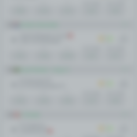
1
X
2
- de 2.5 gols
+ de 2.5 gols
4.80
3.10
1.75
1.65
1.85
Divisão Intermedia
Club Dr Benjamin Aceval
2
2º T
Club 3 De Noviembre
75:07
0
1
X
2
- de 2.5 gols
+ de 2.5 gols
1.03
7.00
33.00
2.05
1.57
Copa Paulista - Grupo 2
EC Noroeste SP
1
2º T
EC XV de Novembro Piracicaba SP
71:01
1
1
X
2
- de 2.5 gols
+ de 2.5 gols
3.45
1.60
4.60
1.75
1.85
1ª Divisão
FC Fredericia
1
2º T
Vendsyssel FF
75:32
1