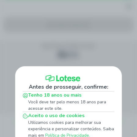
Sem eventos disponíveis
Siga Nossas Redes Sociais
Método de Pagamento
Antes de prosseguir, confirme:
Tenho 18 anos ou mais
Site Seguro
Você deve ter pelo menos 18 anos para
acessar este site.
Aceito o uso de cookies
Sobre
Quem Somos
Jogo Responsável
Promoções
Notícias
Utilizamos cookies para melhorar sua
experiência e personalizar conteúdos. Saiba
Institucionais
mais em
Política de Privacidade.