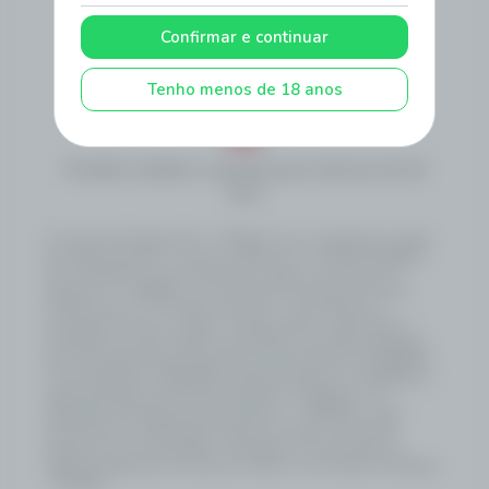
Atendimento
Como Apostar
Politica de
Privacidade
Confirmar e continuar
Termos e
Regras e
Autoavaliação
Condições
Procedimentos
Transparência
Tenho menos de 18 anos
Proibido cadastro e apostas para menores de 18
anos
A Loterias De Sergipe S/A – LOTESE é uma sociedade por ações
de capital fechado, inscrita no CNPJ sob o nº 58.352.342/0001-
50, constituída como subsidiária do Banco do Estado de
Sergipe S.A. – BANESE, com sede na Rua Olímpio de Souza
Campos Júnior, 31, Distrito Industrial – Inácio Barbosa –
Aracaju/SE, e tem por objeto o planejamento, organização e
operação do serviço público de loterias no Estado de Sergipe.
Sua constituição está amparada na Lei Estadual nº 8.790/2020,
na Lei Estadual nº 8.902/2021, alterada pela Lei nº 9.440/2024, e
regulamentada pelo Decreto Estadual nº 159/2022, com
alterações introduzidas pelo Decreto nº 1.108/2025, sendo
autorizada por deliberação direta do Governo do Estado,
estando as suas atividades submetidas à fiscalização da
Agência Reguladora de Serviços Públicos do Estado de Sergipe
- AGRESE.