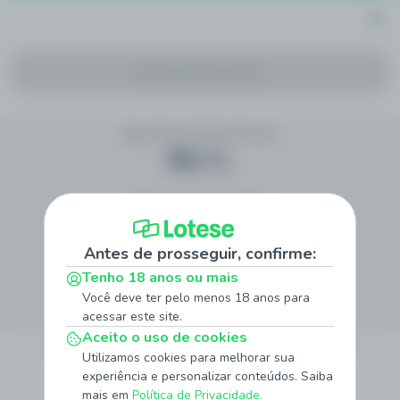
Sem eventos disponíveis
Siga Nossas Redes Sociais
Método de Pagamento
Antes de prosseguir, confirme:
Tenho 18 anos ou mais
Site Seguro
Você deve ter pelo menos 18 anos para
acessar este site.
Aceito o uso de cookies
Sobre
Quem Somos
Jogo Responsável
Promoções
Notícias
Utilizamos cookies para melhorar sua
experiência e personalizar conteúdos. Saiba
Institucionais
mais em
Política de Privacidade.