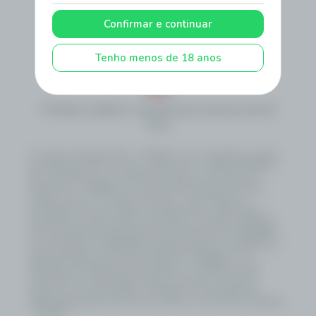
Atendimento
Como Apostar
Politica de
Privacidade
Confirmar e continuar
Termos e
Regras e
Autoavaliação
Condições
Procedimentos
Transparência
Tenho menos de 18 anos
Proibido cadastro e apostas para menores de 18
anos
A Loterias De Sergipe S/A – LOTESE é uma sociedade por ações
de capital fechado, inscrita no CNPJ sob o nº 58.352.342/0001-
50, constituída como subsidiária do Banco do Estado de
Sergipe S.A. – BANESE, com sede na Rua Olímpio de Souza
Campos Júnior, 31, Distrito Industrial – Inácio Barbosa –
Aracaju/SE, e tem por objeto o planejamento, organização e
operação do serviço público de loterias no Estado de Sergipe.
Sua constituição está amparada na Lei Estadual nº 8.790/2020,
na Lei Estadual nº 8.902/2021, alterada pela Lei nº 9.440/2024, e
regulamentada pelo Decreto Estadual nº 159/2022, com
alterações introduzidas pelo Decreto nº 1.108/2025, sendo
autorizada por deliberação direta do Governo do Estado,
estando as suas atividades submetidas à fiscalização da
Agência Reguladora de Serviços Públicos do Estado de Sergipe
- AGRESE.