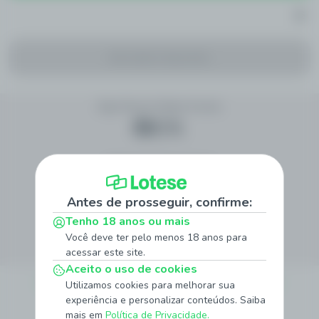
Sem eventos disponíveis
Siga Nossas Redes Sociais
Método de Pagamento
Antes de prosseguir, confirme:
Tenho 18 anos ou mais
Site Seguro
Você deve ter pelo menos 18 anos para
acessar este site.
Aceito o uso de cookies
Sobre
Quem Somos
Jogo Responsável
Promoções
Notícias
Utilizamos cookies para melhorar sua
experiência e personalizar conteúdos. Saiba
Institucionais
mais em
Política de Privacidade.