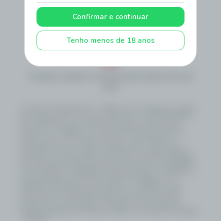
Atendimento
Como Apostar
Politica de
Privacidade
Confirmar e continuar
Termos e
Regras e
Autoavaliação
Condições
Procedimentos
Transparência
Tenho menos de 18 anos
Proibido cadastro e apostas para menores de 18
anos
A Loterias De Sergipe S/A – LOTESE é uma sociedade por ações
de capital fechado, inscrita no CNPJ sob o nº 58.352.342/0001-
50, constituída como subsidiária do Banco do Estado de
Sergipe S.A. – BANESE, com sede na Rua Olímpio de Souza
Campos Júnior, 31, Distrito Industrial – Inácio Barbosa –
Aracaju/SE, e tem por objeto o planejamento, organização e
operação do serviço público de loterias no Estado de Sergipe.
Sua constituição está amparada na Lei Estadual nº 8.790/2020,
na Lei Estadual nº 8.902/2021, alterada pela Lei nº 9.440/2024, e
regulamentada pelo Decreto Estadual nº 159/2022, com
alterações introduzidas pelo Decreto nº 1.108/2025, sendo
autorizada por deliberação direta do Governo do Estado,
estando as suas atividades submetidas à fiscalização da
Agência Reguladora de Serviços Públicos do Estado de Sergipe
- AGRESE.