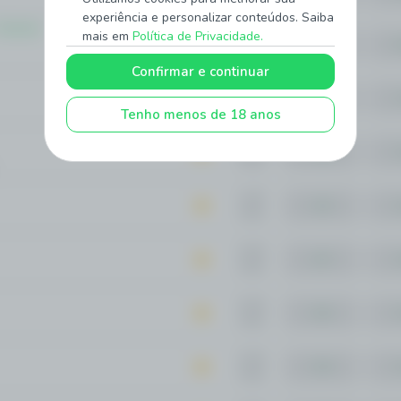
experiência e personalizar conteúdos. Saiba
Feminino
mais em
Política de Privacidade.
14:00
1.16
6
HOJE
Confirmar e continuar
14:00
4.53
3
HOJE
Tenho menos de 18 anos
14:30
1.94
3
HOJE
14:45
3.43
3
HOJE
15:00
2.07
3
HOJE
15:00
2.92
3
HOJE
15:00
2.04
3
HOJE