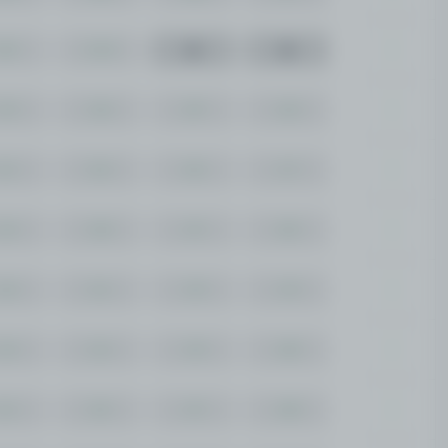
.56
11.64
.70
1.64
1.97
1.64
.31
3.54
1.81
1.77
.24
2.00
1.75
1.82
.26
3.21
1.78
1.79
.24
2.22
1.78
1.80
.21
3.25
1.75
1.89