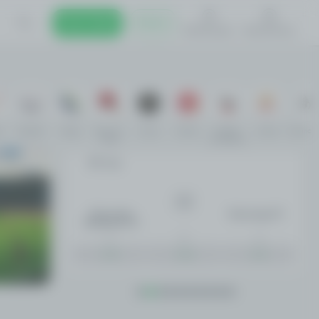
Criar Conta
Entrar
Notificações
Atendimento
i
Baseball
Rugby
Tênis De 
Sinuca
Dardos
Futebol 
Cricket
Automobi
Mesa
Australiano
EFL Cup
18:45
HOJE
Bayern
Wycombe
Stevenage FC
nique
Wanderers FC
2
1
X
2
1.99
2.19
3.28
3.15