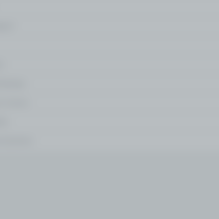
ebol?
il
 Destaque
mos Comuns
tes
 Esportivas