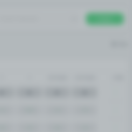
Limpar
Filtrar
X
2
- de 2.5 gols
+ de 2.5 gols
+ Odds
.14
10.50
1.14
3.70
.00
1.35
3.40
1.16