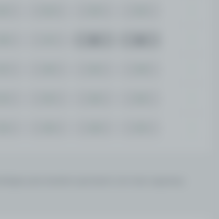
.62
11.11
2.20
1.55
.08
1.71
.17
1.93
1.62
1.99
.22
3.33
1.66
2.05
.16
3.40
1.68
1.91
atégias para iniciantes apostarem com mais segurança.