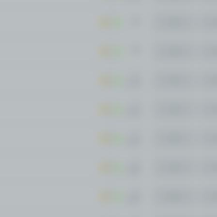
2
INT
1.55
3
1
2
INT
1.10
5
1
1
1º T
1.12
6
28:01
0
1
1º T
1.25
4
26:31
0
0
1º T
3.05
3
28:21
0
0
1º T
2.70
2
28:07
0
0
1º T
8.50
5
19:57
1