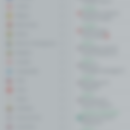
Thimphu City FC
Áustria
J.League
Yokohama F Marinos
Bélgica
Kashima Antlers
Bielorrússia
J.League
Gamba Osaka
Bolívia
Urawa Reds
Liga K2
Bósnia e Herzegovina
Chungnam Asan FC
Bulgária
Ansan Greeners FC
Liga K2
Canadá
Gimpo FC
Chungbuk Cheongju FC
Cazaquistão
Liga K2
Chile
Gyeongnam FC
Daegu FC
China
Liga K2
Chipre
Hwaseong FC
Seoul E-Land FC
Colômbia
Amistosos Interclubes
Melbourne City FC
Coreia do Sul
Palermo FC
Costa Rica
Liga K2