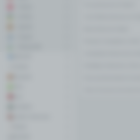
Por que Apostar em Futebol?
Turquia
Ucrânia
Como Realizar Apostas em Fut
Uganda
Breve História do Futebol
Uruguai
Principais Competições no Bras
Uzbequistão
Competições Internacionais de
MMA/UFC
Estratégias de Apostas e Ter
Voleibol
Basquete
Dicas para Apostadores Inician
Tênis
Termos Essenciais das Apostas
Boxe
Handebol
Futebol Americano
Hóquei
Baseball