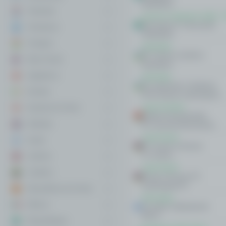
Indonésia
Holanda
Liga dos Campeões UEFA - 
Servette FC Chenois(F)
Honduras
Aktobe(F)
Hungria
Superliga
FK Termez Surkhon
Ilhas Faroé
Navbahor
Inglaterra
Superliga
FC Lokomotiv Tashkent
Irlanda
PFK Dinamo Samarqand
Liga Vysshaya
Irlanda do Norte
Naftan Novopolotsk
Islândia
FK Arsenal Dzerzhinsk
Liga Premier
Israel
FC Ararat-Armenia
FC Urartu
Letónia
Liga Premier
Lituânia
Ararat Yerevan FC
Sardarapat FC
Macedônia do Norte
Ykkosliiga
México
FC Haka Valkeakoski
JIPPO
Moçambique