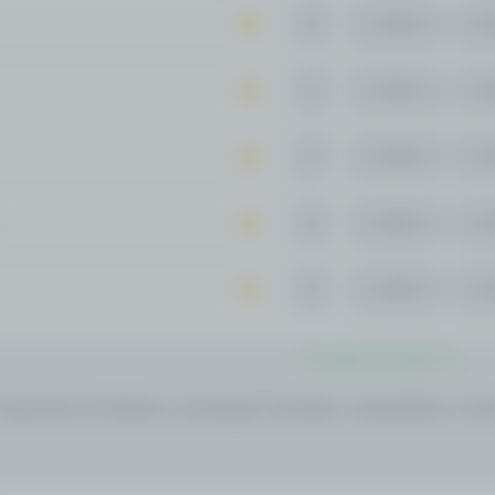
15:00
1.19
5
HOJE
15:00
3.72
4
HOJE
15:00
3.76
3
HOJE
15:00
2.09
3
HOJE
15:00
2.04
3
HOJE
Carregar mais jogos
apostas em futebol, os principais mercados, competições e estr