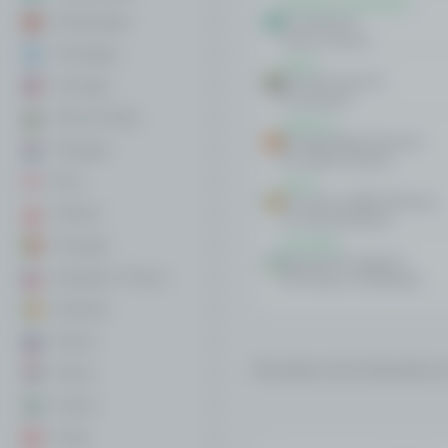
Amistosos Interclubes
FC SudTirol
Montenegro
Virtus Verona
Nicarágua
II Liga
FK Panevezys B
Noruega
FK Nevezis
País de Gales
Liga Prva
KF Shkendija Haracine
Paraguai
FK Sileks Kratovo
Peru
Liga 2
FC Unirea 2004 Slobozia
Polônia
CS Gloria Bistrita
Portugal
Superliga
Xorazm Fk Urganch
República Tcheca
PFK Mash Al Mubarek
Romênia
Rússia
Descubra como funcionam as 
Sérvia
Suécia
Suíça