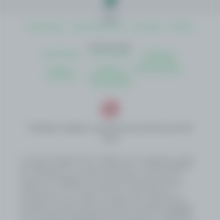
Sobre
Quem Somos
Jogo Responsável
Promoções
Notícias
Institucionais
Atendimento
Como Apostar
Politica de
Privacidade
Termos e
Regras e
Autoavaliação
Condições
Procedimentos
Transparência
Proibido cadastro e apostas para menores de 18
anos
A Loterias De Sergipe S/A – LOTESE é uma sociedade por ações
de capital fechado, inscrita no CNPJ sob o nº 58.352.342/0001-
50, constituída como subsidiária do Banco do Estado de
Sergipe S.A. – BANESE, com sede na Rua Olímpio de Souza
Campos Júnior, 31, Distrito Industrial – Inácio Barbosa –
Aracaju/SE, e tem por objeto o planejamento, organização e
operação do serviço público de loterias no Estado de Sergipe.
Sua constituição está amparada na Lei Estadual nº 8.790/2020,