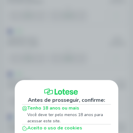
Essendon Bombers
AMANHÃ
1
2
1.01
11.54
AFL
Adelaide Crows
09:35
Richmond Tigers
AMANHÃ
1
2
1.02
9.82
AFL
GWS Giants
03:10
Gold Coast Suns
09/08
1
2
Antes de prosseguir, confirme:
1.29
3.07
Tenho 18 anos ou mais
Você deve ter pelo menos 18 anos para
AFL
acessar este site.
West Coast Eagles
06:10
Aceito o uso de cookies
Collingwood Magpies
09/08