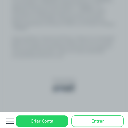
na Lei Estadual nº 8.902/2021, alterada pela Lei nº 9.440/2024, e
regulamentada pelo Decreto Estadual nº 159/2022, com
alterações introduzidas pelo Decreto nº 1.108/2025, sendo
autorizada por deliberação direta do Governo do Estado,
estando as suas atividades submetidas à fiscalização da
Agência Reguladora de Serviços Públicos do Estado de Sergipe
- AGRESE.
Jogo é proibido a menores de 18 anos, oferece risco de grandes
perdas financeiras e em excesso podem causar riscos à saúde.
Veja nossa página de Jogo Responsável para mais detalhes e
as ferramentas disponíveis. Jogue com responsabilidade:
www.gamblersanonymous.org.
Powered by
Criar Conta
Entrar