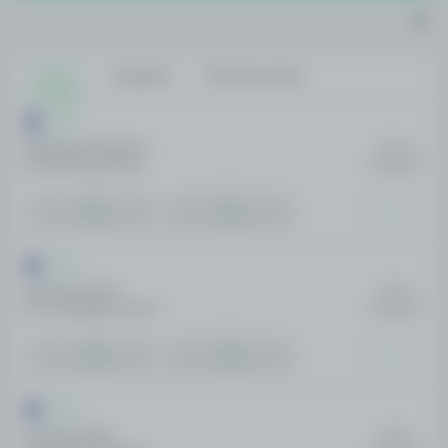
Todos
Amanhã
Próximos dias
AFL
Melbourne Demons
03:15
Fremantle Dockers
AMANHÃ
1
2
2.36
1.52
AFL
Sydney Swans
06:15
Port Adelaide Power
AMANHÃ
1
2
1.08
6.40
AFL
Geelong Cats
06:35