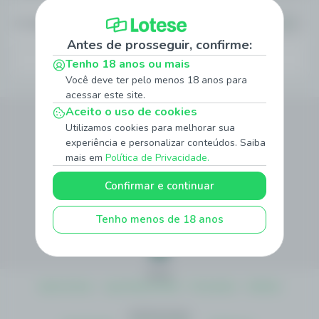
FC Midtjylland
35.19
Antes de prosseguir, confirme:
Ver mais odds
Tenho 18 anos ou mais
Você deve ter pelo menos 18 anos para
acessar este site.
Siga Nossas Redes Sociais
Aceito o uso de cookies
Utilizamos cookies para melhorar sua
experiência e personalizar conteúdos. Saiba
mais em
Política de Privacidade.
Método de Pagamento
Confirmar e continuar
Tenho menos de 18 anos
Site Seguro
Sobre
Quem Somos
Jogo Responsável
Promoções
Notícias
Institucionais