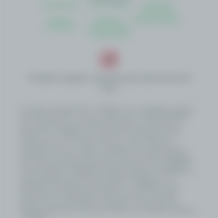
Atendimento
Como Apostar
Politica de
Privacidade
Termos e
Regras e
Autoavaliação
Condições
Procedimentos
Transparência
Proibido cadastro e apostas para menores de 18
anos
A Loterias De Sergipe S/A – LOTESE é uma sociedade por ações
de capital fechado, inscrita no CNPJ sob o nº 58.352.342/0001-
50, constituída como subsidiária do Banco do Estado de
Sergipe S.A. – BANESE, com sede na Rua Olímpio de Souza
Campos Júnior, 31, Distrito Industrial – Inácio Barbosa –
Aracaju/SE, e tem por objeto o planejamento, organização e
operação do serviço público de loterias no Estado de Sergipe.
Sua constituição está amparada na Lei Estadual nº 8.790/2020,
na Lei Estadual nº 8.902/2021, alterada pela Lei nº 9.440/2024, e
regulamentada pelo Decreto Estadual nº 159/2022, com
alterações introduzidas pelo Decreto nº 1.108/2025, sendo
autorizada por deliberação direta do Governo do Estado,
estando as suas atividades submetidas à fiscalização da
Agência Reguladora de Serviços Públicos do Estado de Sergipe