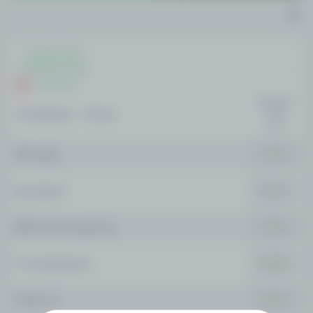
Longo Prazo
Dinamarca
FECHA EM:
Kvindeligaen - Winner
15/08
11:00
HB Koege
1.50
Broendby IF
6.53
DBK Fortuna Hjoerring
7.03
FC Nordsjaelland
10.05
Odense Q
25.13