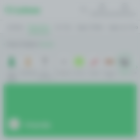
Notificações
Atendimento
Loterias
Esportes
Ao Vivo
Jogos Online
Jogos ao Vivo
Home
Futebol
Irlanda
Copa
Libertadores
Sul-
Favoritos
Ao Vivo
Aviator
Fortune
Futebol
MMA
Lotese
Americana
Ox
2026
Irlanda