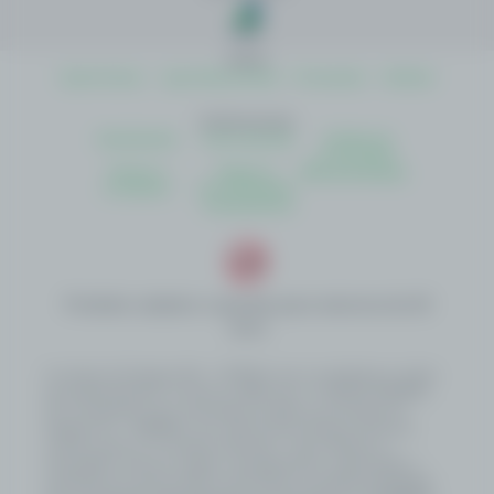
Sobre
Quem Somos
Jogo Responsável
Promoções
Notícias
Institucionais
Atendimento
Como Apostar
Politica de
Privacidade
Termos e
Regras e
Autoavaliação
Condições
Procedimentos
Transparência
Proibido cadastro e apostas para menores de 18
anos
A Loterias De Sergipe S/A – LOTESE é uma sociedade por ações
de capital fechado, inscrita no CNPJ sob o nº 58.352.342/0001-
50, constituída como subsidiária do Banco do Estado de
Sergipe S.A. – BANESE, com sede na Rua Olímpio de Souza
Campos Júnior, 31, Distrito Industrial – Inácio Barbosa –
Aracaju/SE, e tem por objeto o planejamento, organização e
operação do serviço público de loterias no Estado de Sergipe.