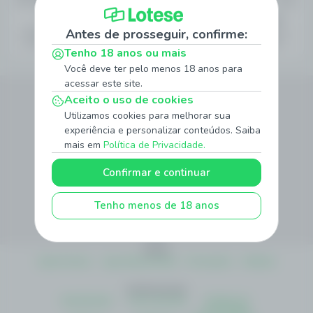
FC Yaypan Fergana
HOJE
1
X
2
- de 2.5 gols
+ de 2.5 gols
Antes de prosseguir, confirme:
1.24
4.83
7.62
2.26
1.41
Tenho 18 anos ou mais
Você deve ter pelo menos 18 anos para
acessar este site.
Siga Nossas Redes Sociais
Aceito o uso de cookies
Utilizamos cookies para melhorar sua
experiência e personalizar conteúdos. Saiba
mais em
Política de Privacidade.
Método de Pagamento
Confirmar e continuar
Site Seguro
Tenho menos de 18 anos
Sobre
Quem Somos
Jogo Responsável
Promoções
Notícias
Institucionais
Atendimento
Como Apostar
Politica de
Privacidade