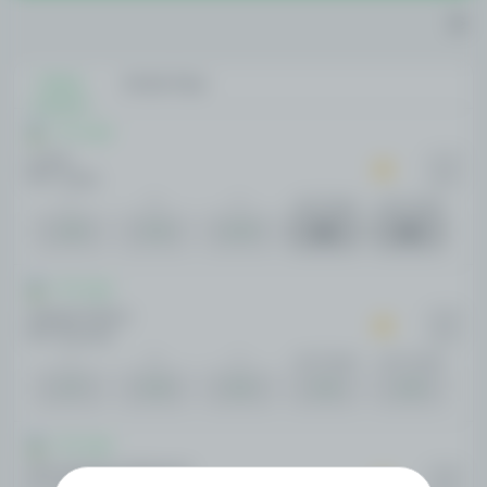
Todos
Ainda Hoje
Pro Liga
Lochin
12:30
PFC Terdu
HOJE
1
X
2
- de 2.5 gols
+ de 2.5 gols
1.09
7.04
13.47
Pro Liga
Olimpik Mobiuz
14:00
PFC Shurtan
HOJE
1
X
2
- de 2.5 gols
+ de 2.5 gols
1.77
3.39
3.53
1.92
1.58
Pro Liga
PFK Metallurg Bekabad
14:00