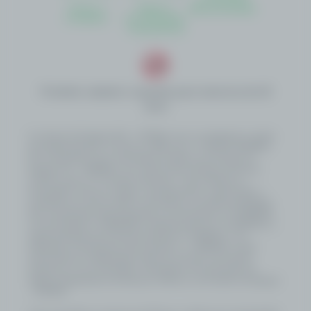
Termos e
Regras e
Autoavaliação
Condições
Procedimentos
Transparência
Proibido cadastro e apostas para menores de 18
anos
A Loterias De Sergipe S/A – LOTESE é uma sociedade por ações
de capital fechado, inscrita no CNPJ sob o nº 58.352.342/0001-
50, constituída como subsidiária do Banco do Estado de
Sergipe S.A. – BANESE, com sede na Rua Olímpio de Souza
Campos Júnior, 31, Distrito Industrial – Inácio Barbosa –
Aracaju/SE, e tem por objeto o planejamento, organização e
operação do serviço público de loterias no Estado de Sergipe.
Sua constituição está amparada na Lei Estadual nº 8.790/2020,
na Lei Estadual nº 8.902/2021, alterada pela Lei nº 9.440/2024, e
regulamentada pelo Decreto Estadual nº 159/2022, com
alterações introduzidas pelo Decreto nº 1.108/2025, sendo
autorizada por deliberação direta do Governo do Estado,
estando as suas atividades submetidas à fiscalização da
Agência Reguladora de Serviços Públicos do Estado de Sergipe
- AGRESE.