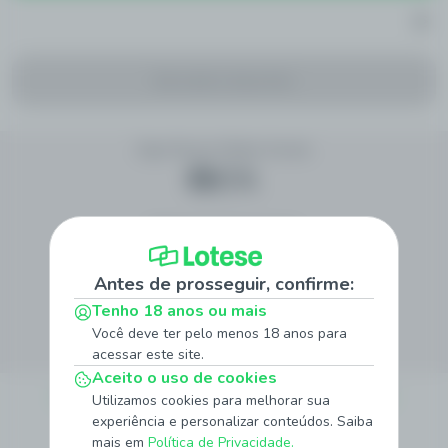
Sem eventos disponíveis
Siga Nossas Redes Sociais
Método de Pagamento
Antes de prosseguir, confirme:
Tenho 18 anos ou mais
Site Seguro
Você deve ter pelo menos 18 anos para
acessar este site.
Aceito o uso de cookies
Sobre
Quem Somos
Jogo Responsável
Promoções
Notícias
Utilizamos cookies para melhorar sua
experiência e personalizar conteúdos. Saiba
Institucionais
mais em
Política de Privacidade.