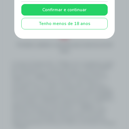
Atendimento
Como Apostar
Politica de
Privacidade
Confirmar e continuar
Termos e
Regras e
Autoavaliação
Condições
Procedimentos
Transparência
Tenho menos de 18 anos
Proibido cadastro e apostas para menores de 18
anos
A Loterias De Sergipe S/A – LOTESE é uma sociedade por ações
de capital fechado, inscrita no CNPJ sob o nº 58.352.342/0001-
50, constituída como subsidiária do Banco do Estado de
Sergipe S.A. – BANESE, com sede na Rua Olímpio de Souza
Campos Júnior, 31, Distrito Industrial – Inácio Barbosa –
Aracaju/SE, e tem por objeto o planejamento, organização e
operação do serviço público de loterias no Estado de Sergipe.
Sua constituição está amparada na Lei Estadual nº 8.790/2020,
na Lei Estadual nº 8.902/2021, alterada pela Lei nº 9.440/2024, e
regulamentada pelo Decreto Estadual nº 159/2022, com
alterações introduzidas pelo Decreto nº 1.108/2025, sendo
autorizada por deliberação direta do Governo do Estado,
estando as suas atividades submetidas à fiscalização da
Agência Reguladora de Serviços Públicos do Estado de Sergipe
- AGRESE.