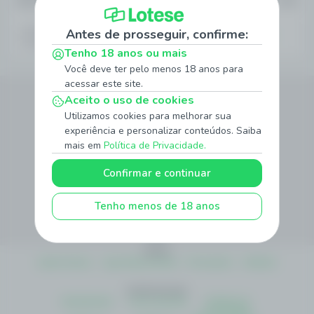
Nova Zelândia
22/08
1
X
2
Antes de prosseguir, confirme:
1.27
21.56
3.35
Tenho 18 anos ou mais
Você deve ter pelo menos 18 anos para
acessar este site.
Siga Nossas Redes Sociais
Aceito o uso de cookies
Utilizamos cookies para melhorar sua
experiência e personalizar conteúdos. Saiba
mais em
Política de Privacidade.
Método de Pagamento
Confirmar e continuar
Site Seguro
Tenho menos de 18 anos
Sobre
Quem Somos
Jogo Responsável
Promoções
Notícias
Institucionais
Atendimento
Como Apostar
Politica de
Privacidade