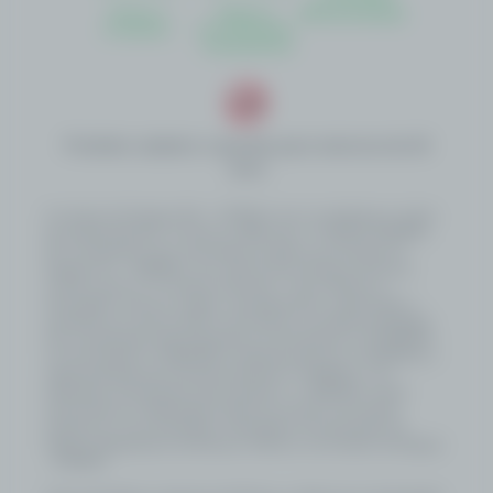
Termos e
Regras e
Autoavaliação
Condições
Procedimentos
Transparência
Proibido cadastro e apostas para menores de 18
anos
A Loterias De Sergipe S/A – LOTESE é uma sociedade por ações
de capital fechado, inscrita no CNPJ sob o nº 58.352.342/0001-
50, constituída como subsidiária do Banco do Estado de
Sergipe S.A. – BANESE, com sede na Rua Olímpio de Souza
Campos Júnior, 31, Distrito Industrial – Inácio Barbosa –
Aracaju/SE, e tem por objeto o planejamento, organização e
operação do serviço público de loterias no Estado de Sergipe.
Sua constituição está amparada na Lei Estadual nº 8.790/2020,
na Lei Estadual nº 8.902/2021, alterada pela Lei nº 9.440/2024, e
regulamentada pelo Decreto Estadual nº 159/2022, com
alterações introduzidas pelo Decreto nº 1.108/2025, sendo
autorizada por deliberação direta do Governo do Estado,
estando as suas atividades submetidas à fiscalização da
Agência Reguladora de Serviços Públicos do Estado de Sergipe
- AGRESE.