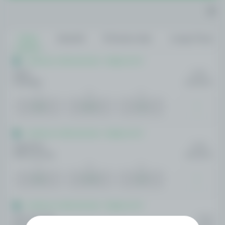
Todos
Amanhã
Próximos dias
Longo Prazo
Amistosos Internacionais - Rugby de 15
Japão
10:05
Austrália
AMANHÃ
1
X
2
5.09
30.15
1.11
Amistosos Internacionais - Rugby de 15
Argentina
19:00
África do Sul
AMANHÃ
1
X
2
6.26
27.28
1.07
Amistosos Internacionais - Rugby de 15
África do Sul
15:00